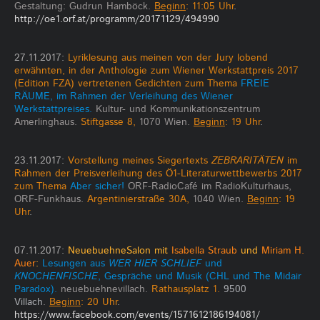
Gestaltung: Gudrun Hamböck.
Beginn
: 11:05 Uhr
.
http://oe1.orf.at/programm/20171129/494990
27.11.2017:
Lyriklesung aus meinen von der Jury lobend
erwähnten, in der Anthologie zum Wiener Werkstattpreis 2017
(Edition FZA) vertretenen Gedichten zum Thema
FREIE
RÄUME, im Rahmen der Verleihung des Wiener
Werkstattpreises.
Kultur- und Kommunikationszentrum
Amerlinghaus.
Stiftgasse 8,
1070 Wien.
Beginn
: 19 Uhr
.
23.11.2017:
Vorstellung meines Siegertexts
ZEBRARITÄTEN
im
Rahmen der Preisverleihung des Ö1-Literaturwettbewerbs 2017
zum Thema
Aber sicher!
ORF-RadioCafé im RadioKulturhaus,
ORF-Funkhaus.
Argentinierstraße 30A,
1040 Wien.
Beginn
: 19
Uhr
.
07.11.2017:
NeuebuehneSalon mit
Isabella Straub
und
Miriam H.
Auer
:
Lesungen aus
WER HIER SCHLIEF
und
KNOCHENFISCHE
, Gespräche und Musik (CHL und The Midair
Paradox).
neuebuehnevillach.
Rathausplatz 1.
9500
Villach
.
Beginn
: 20 Uhr
.
https://www.facebook.com/events/1571612186194081/