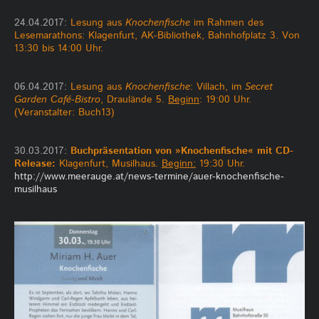
24.04.2017:
Lesung aus
Knochenfische
im Rahmen des
Lesemarathons: Klagenfurt, AK-Bibliothek, Bahnhofplatz 3. Von
1
3:30 bis 14:00 Uhr.
06.04.2017:
Lesung aus
Knochenfische
: Villach, im
Secret
Garden Café-Bistro
, Draulände 5.
Beginn
: 19:00 Uhr.
(Veranstalter: Buch13)
30.03.2017:
Buchpräsentation von »Knochenfische« mit CD-
Release:
Klagenfurt, Musilhaus.
Beginn:
19:30 Uhr.
http://www.meerauge.at/news-termine/auer-knochenfische-
musilhaus