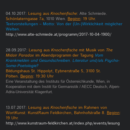
04.10.2017:
Lesung aus
Knochenfische
:
Alte Schmiede.
Schönlaterngasse 7a,
1010 Wien.
Beginn
: 19 Uhr
.
Textvorstellungen – Motto: Von der (Un-)Wirklichkeit möglicher
Welten.
http://www.alte-schmiede.at/programm/2017-10-04-1900/
28.09.2017:
Lesung aus
Knochenfische
mit Musik von
The
Midair Paradox
im Abendprogramm der Tagung
Vom
Krankmelden und Gesundschreiben. Literatur und/als Psycho-
Soma-Poetologie?
Bildungshaus St. Hippolyt, Eybnerstraße 5, 3100 St.
Pölten.
Beginn
: 19:30 Uhr
Eine Veranstaltung des Instituts für Österreichkunde, Wien, in
Kooperation mit dem I
nstitt für Germanistik / AECC Deutsch, Alpen-
Adria-Universität Klagenfurt.
13.07.2017:
Lesung aus
Knochenfische
im Rahmen von
WortKunst: KunstRaum Feldkirchen, Bahnhofstraße 8.
Beginn
:
19 Uhr.
http://www.kunstraum-feldkirchen.at/index.php/events/lesung