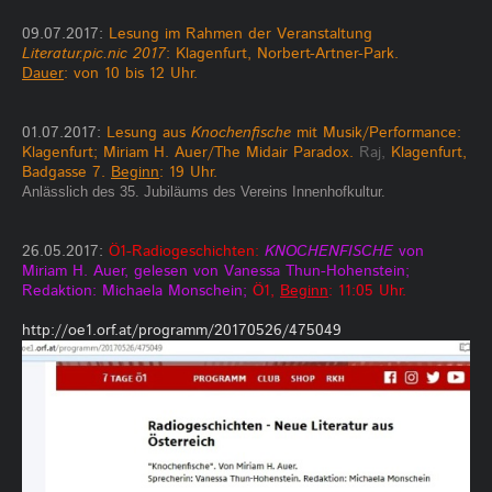
09.07.2017:
Lesung im Rahmen der Veranstaltung
Literatur.pic.nic 2017
: Klagenfurt, Norbert-Artner-Park.
Dauer
: von 10 bis 12 Uhr.
01.07.2017:
Lesung aus
Knochenfische
mit Musik/Performance:
Klagenfurt; Miriam H. Auer/The Midair Paradox.
Raj,
Klagenfurt,
Badgasse 7.
Beginn
: 19 Uhr.
Anlässlich des 35. Jubiläums des Vereins Innenhofkultur.
26.05.2017:
Ö1-Radiogeschichten:
KNOCHENFISCHE
von
Miriam H. Auer, gelesen von Vanessa Thun-Hohenstein;
Redaktion: Michaela Monschein;
Ö1,
Beginn
: 11:05 Uhr.
http://oe1.orf.at/programm/20170526/475049