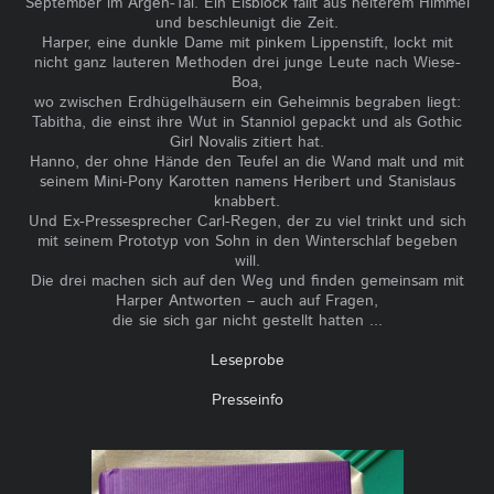
September im Argen-Tal. Ein Eisblock fällt aus heiterem Himmel
und beschleunigt die Zeit.
Harper, eine dunkle Dame mit pinkem Lippenstift, lockt mit
nicht ganz lauteren Methoden drei junge Leute nach Wiese-
Boa,
wo zwischen Erdhügelhäusern ein Geheimnis begraben liegt:
Tabitha, die einst ihre Wut in Stanniol gepackt und als Gothic
Girl Novalis zitiert hat.
Hanno, der ohne Hände den Teufel an die Wand malt und mit
seinem Mini-Pony Karotten namens Heribert und Stanislaus
knabbert.
Und Ex-Pressesprecher Carl-Regen, der zu viel trinkt und sich
mit seinem Prototyp von Sohn in den Winterschlaf begeben
will.
Die drei machen sich auf den Weg und finden gemeinsam mit
Harper Antworten – auch auf Fragen,
die sie sich gar nicht gestellt hatten ...
Leseprobe
Presseinfo