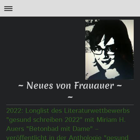
~ Neues von Frauauer ~
~
2022: Longlist des Literaturwettbewerbs
"gesund schreiben 2022" mit Miriam H.
Auers "Betonbad mit Dame" –
veröffentlicht in der Anthologie "gesund